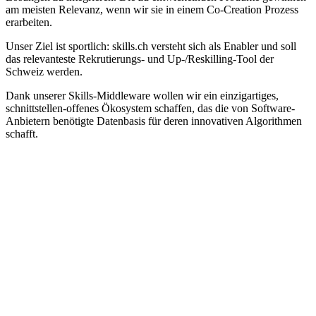
am meisten Relevanz, wenn wir sie in einem Co-Creation Prozess
erarbeiten.
Unser Ziel ist sportlich: skills.ch versteht sich als Enabler und soll
das relevanteste Rekrutierungs- und Up-/Reskilling-Tool der
Schweiz werden.
Dank unserer Skills-Middleware wollen wir ein einzigartiges,
schnittstellen-offenes Ökosystem schaffen, das die von Software-
Anbietern benötigte Datenbasis für deren innovativen Algorithmen
schafft.
Hilf uns, skills.ch zu denken und zu bauen
Wir suchen zukunftsorientierte
Unternehmen, welche gemeinsam mit uns
die Skills Vision mit ihrer Workforce
Strategie verbinden möchten.
Und wir suchen Software Hersteller aus
dem HR-Bereich, die ihre Produkte